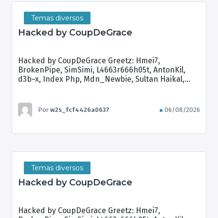
Temas diversos
Hacked by CoupDeGrace
Hacked by CoupDeGrace Greetz: Hmei7,
BrokenPipe, SimSimi, L4663r666h05t, AntonKil,
d3b~x, Index Php, Mdn_Newbie, Sultan Haikal,
Brian Kamikaze
Por
w2s_fcf4426a0637
06/08/2026
Temas diversos
Hacked by CoupDeGrace
Hacked by CoupDeGrace Greetz: Hmei7,