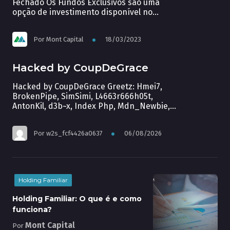
Fechado Os Fundos Exclusivos são uma
opção de investimento disponível no
mercado financeiro brasileiro para
Temas diversos
investidores de alto patrimônio e que
Por
Mont Capital
18/03/2023
buscam rentabilidades mais expressivas.
Por serem fundos fechados, eles oferecem
algumas vantagens em relação aos fundos
Hacked by CoupDeGrace
abertos, como a possibilidade de escolher
a forma de tributação mais adequada ao
Hacked by CoupDeGrace Greetz: Hmei7,
[…]
BrokenPipe, SimSimi, L4663r666h05t,
AntonKil, d3b~x, Index Php, Mdn_Newbie,
Sultan Haikal, Brian Kamikaze
Por
w2s_fcf4426a0637
06/08/2026
Holding Familiar
Holding Familiar: O que é e como
funciona?
Mont Capital
Por