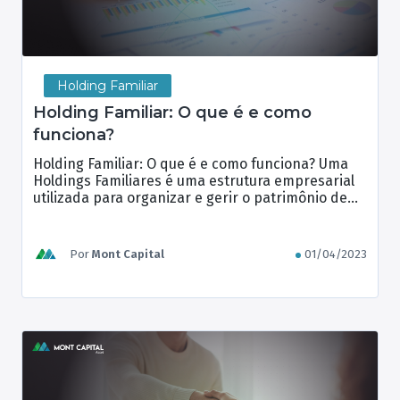
Holding Familiar
Holding Familiar: O que é e como
funciona?
Holding Familiar: O que é e como funciona? Uma
Holdings Familiares é uma estrutura empresarial
utilizada para organizar e gerir o patrimônio de
uma família. Essa forma de gestão patrimonial
tem como objetivo principal a proteção e
preservação do patrimônio familiar, além de
Por
Mont Capital
01/04/2023
proporcionar vantagens fiscais e sucessórias. A
construção de Holdings Familiares requer um […]