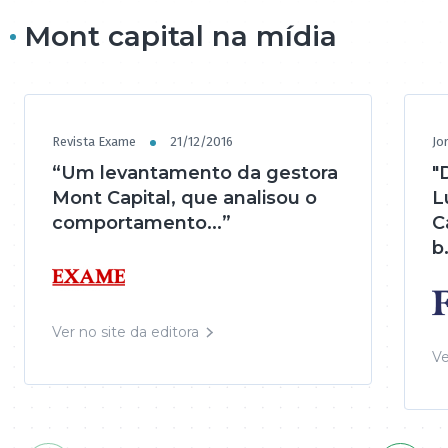
Mont capital na mídia
Revista Exame
21/12/2016
Jo
“Um levantamento da gestora
"
Mont Capital, que analisou o
L
comportamento...”
C
b.
Ver no site da editora
Ve