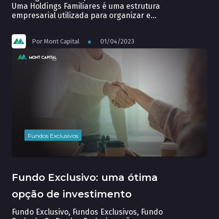
Uma Holdings Familiares é uma estrutura
empresarial utilizada para organizar e
gerir o patrimônio de uma família. Essa
forma de gestão patrimonial tem como
Por
Mont Capital
01/04/2023
objetivo principal a proteção e
preservação do patrimônio familiar, além
de proporcionar vantagens fiscais e
sucessórias. A construção de Holdings
Familiares requer um […]
Fundos Exclusivos
Fundo Exclusivo: uma ótima
opção de investimento
Fundo Exclusivo, Fundos Exclusivos, Fundo