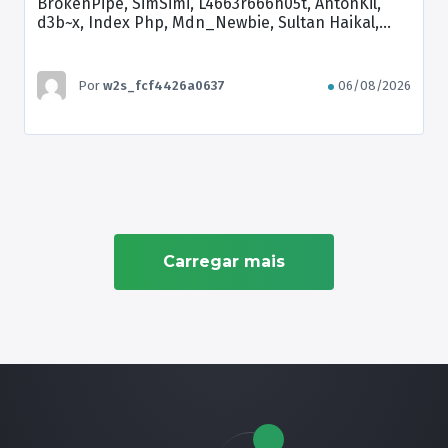
BrokenPipe, SimSimi, L4663r666h05t, AntonKil,
d3b~x, Index Php, Mdn_Newbie, Sultan Haikal,
Brian Kamikaze
Por
w2s_fcf4426a0637
06/08/2026
Carregar mais