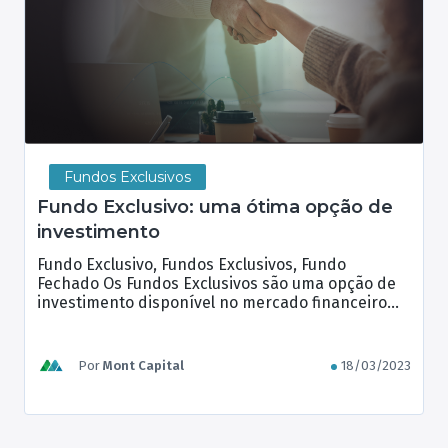
Fundos Exclusivos
Fundo Exclusivo: uma ótima opção de
investimento
Fundo Exclusivo, Fundos Exclusivos, Fundo
Fechado Os Fundos Exclusivos são uma opção de
investimento disponível no mercado financeiro
brasileiro para investidores de alto patrimônio e
que buscam rentabilidades mais expressivas. Por
serem fundos fechados, eles oferecem algumas
Por
Mont Capital
18/03/2023
vantagens em relação aos fundos abertos, como a
possibilidade de escolher a forma de tributação
mais adequada ao […]