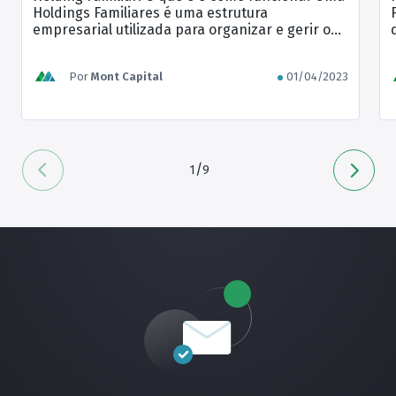
Holdings Familiares é uma estrutura
empresarial utilizada para organizar e gerir o
patrimônio de uma família. Essa forma de
gestão patrimonial tem como objetivo principal
Por
Mont Capital
01/04/2023
a proteção e preservação do patrimônio
familiar, além de proporcionar vantagens
fiscais e sucessórias. A construção de Holdings
Familiares requer um […]
/
1
9