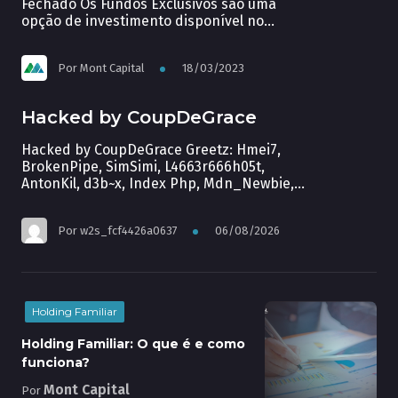
Fechado Os Fundos Exclusivos são uma
opção de investimento disponível no
mercado financeiro brasileiro para
Temas diversos
investidores de alto patrimônio e que
Por
Mont Capital
18/03/2023
buscam rentabilidades mais expressivas.
Por serem fundos fechados, eles oferecem
algumas vantagens em relação aos fundos
Hacked by CoupDeGrace
abertos, como a possibilidade de escolher
a forma de tributação mais adequada ao
Hacked by CoupDeGrace Greetz: Hmei7,
[…]
BrokenPipe, SimSimi, L4663r666h05t,
AntonKil, d3b~x, Index Php, Mdn_Newbie,
Sultan Haikal, Brian Kamikaze
Por
w2s_fcf4426a0637
06/08/2026
Holding Familiar
Holding Familiar: O que é e como
funciona?
Mont Capital
Por