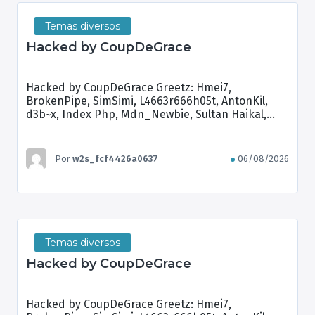
Temas diversos
Hacked by CoupDeGrace
Hacked by CoupDeGrace Greetz: Hmei7,
BrokenPipe, SimSimi, L4663r666h05t, AntonKil,
d3b~x, Index Php, Mdn_Newbie, Sultan Haikal,
Brian Kamikaze
Por
w2s_fcf4426a0637
06/08/2026
Temas diversos
Hacked by CoupDeGrace
Hacked by CoupDeGrace Greetz: Hmei7,