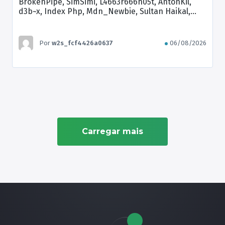
BrokenPipe, SimSimi, L4663r666h05t, AntonKil,
d3b~x, Index Php, Mdn_Newbie, Sultan Haikal,
Brian Kamikaze
Por
w2s_fcf4426a0637
06/08/2026
Carregar mais