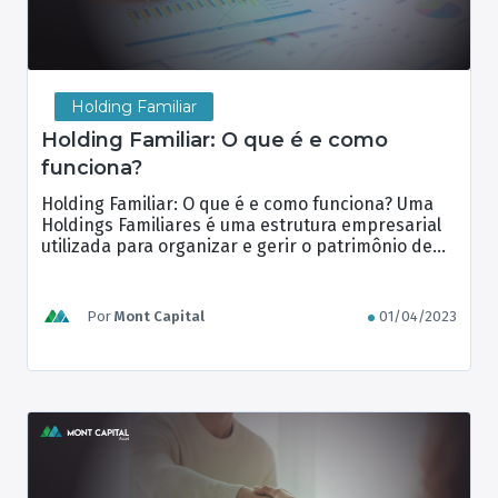
Holding Familiar
Holding Familiar: O que é e como
funciona?
Holding Familiar: O que é e como funciona? Uma
Holdings Familiares é uma estrutura empresarial
utilizada para organizar e gerir o patrimônio de
uma família. Essa forma de gestão patrimonial
tem como objetivo principal a proteção e
preservação do patrimônio familiar, além de
Por
Mont Capital
01/04/2023
proporcionar vantagens fiscais e sucessórias. A
construção de Holdings Familiares requer um […]