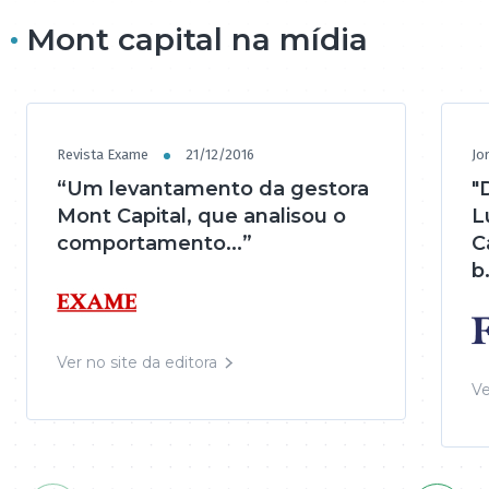
Mont capital na mídia
Revista Exame
21/12/2016
Jo
“Um levantamento da gestora
"
Mont Capital, que analisou o
L
comportamento...”
C
b.
Ver no site da editora
Ve