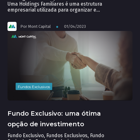
Uma Holdings Familiares é uma estrutura
empresarial utilizada para organizar e
gerir o patrimônio de uma família. Essa
forma de gestão patrimonial tem como
Por
Mont Capital
01/04/2023
objetivo principal a proteção e
preservação do patrimônio familiar, além
de proporcionar vantagens fiscais e
sucessórias. A construção de Holdings
Familiares requer um […]
Fundos Exclusivos
Fundo Exclusivo: uma ótima
opção de investimento
Fundo Exclusivo, Fundos Exclusivos, Fundo