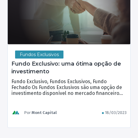
Fundos Exclusivos
Fundo Exclusivo: uma ótima opção de
investimento
Fundo Exclusivo, Fundos Exclusivos, Fundo
Fechado Os Fundos Exclusivos são uma opção de
investimento disponível no mercado financeiro
brasileiro para investidores de alto patrimônio e
que buscam rentabilidades mais expressivas. Por
serem fundos fechados, eles oferecem algumas
Por
Mont Capital
18/03/2023
vantagens em relação aos fundos abertos, como a
possibilidade de escolher a forma de tributação
mais adequada ao […]