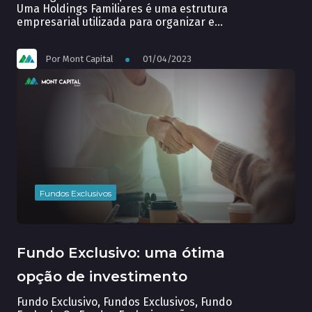
Uma Holdings Familiares é uma estrutura
empresarial utilizada para organizar e
gerir o patrimônio de uma família. Essa
forma de gestão patrimonial tem como
Por
Mont Capital
01/04/2023
objetivo principal a proteção e
preservação do patrimônio familiar, além
de proporcionar vantagens fiscais e
sucessórias. A construção de Holdings
Familiares requer um […]
Fundos Exclusivos
Fundo Exclusivo: uma ótima
opção de investimento
Fundo Exclusivo, Fundos Exclusivos, Fundo