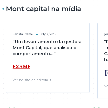
Mont capital na mídia
Revista Exame
21/12/2016
Jo
“Um levantamento da gestora
"
Mont Capital, que analisou o
L
comportamento...”
C
b.
Ver no site da editora
Ve