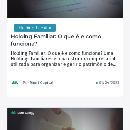
Holding Familiar
Holding Familiar: O que é e como
funciona?
Holding Familiar: O que é e como funciona? Uma
Holdings Familiares é uma estrutura empresarial
utilizada para organizar e gerir o patrimônio de
uma família. Essa forma de gestão patrimonial
tem como objetivo principal a proteção e
preservação do patrimônio familiar, além de
Por
Mont Capital
01/04/2023
proporcionar vantagens fiscais e sucessórias. A
construção de Holdings Familiares requer um […]