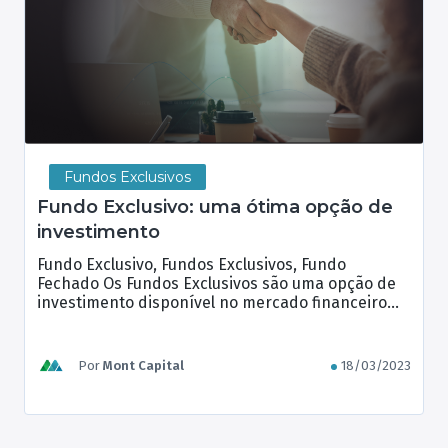
Fundos Exclusivos
Fundo Exclusivo: uma ótima opção de
investimento
Fundo Exclusivo, Fundos Exclusivos, Fundo
Fechado Os Fundos Exclusivos são uma opção de
investimento disponível no mercado financeiro
brasileiro para investidores de alto patrimônio e
que buscam rentabilidades mais expressivas. Por
serem fundos fechados, eles oferecem algumas
Por
Mont Capital
18/03/2023
vantagens em relação aos fundos abertos, como a
possibilidade de escolher a forma de tributação
mais adequada ao […]