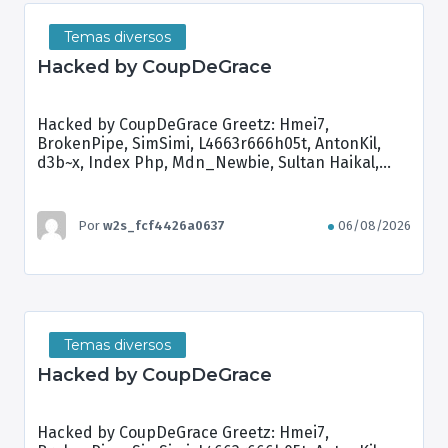
Temas diversos
Hacked by CoupDeGrace
Hacked by CoupDeGrace Greetz: Hmei7,
BrokenPipe, SimSimi, L4663r666h05t, AntonKil,
d3b~x, Index Php, Mdn_Newbie, Sultan Haikal,
Brian Kamikaze
Por
w2s_fcf4426a0637
06/08/2026
Temas diversos
Hacked by CoupDeGrace
Hacked by CoupDeGrace Greetz: Hmei7,