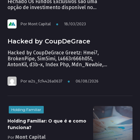
Fechado Os Fundos Exclusivos são uma
opção de investimento disponível no
mercado financeiro brasileiro para
Temas diversos
investidores de alto patrimônio e que
Por
Mont Capital
18/03/2023
buscam rentabilidades mais expressivas.
Por serem fundos fechados, eles oferecem
algumas vantagens em relação aos fundos
Hacked by CoupDeGrace
abertos, como a possibilidade de escolher
a forma de tributação mais adequada ao
Hacked by CoupDeGrace Greetz: Hmei7,
[…]
BrokenPipe, SimSimi, L4663r666h05t,
AntonKil, d3b~x, Index Php, Mdn_Newbie,
Sultan Haikal, Brian Kamikaze
Por
w2s_fcf4426a0637
06/08/2026
Holding Familiar
Holding Familiar: O que é e como
funciona?
Mont Capital
Por