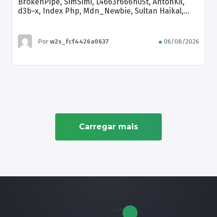
BrokenPipe, SimSimi, L4663r666h05t, AntonKil,
d3b~x, Index Php, Mdn_Newbie, Sultan Haikal,
Brian Kamikaze
Por
w2s_fcf4426a0637
06/08/2026
Carregar mais