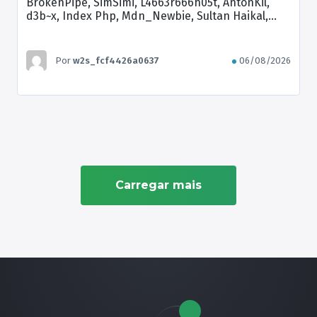
BrokenPipe, SimSimi, L4663r666h05t, AntonKil,
d3b~x, Index Php, Mdn_Newbie, Sultan Haikal,
Brian Kamikaze
Por
w2s_fcf4426a0637
06/08/2026
Carregar mais