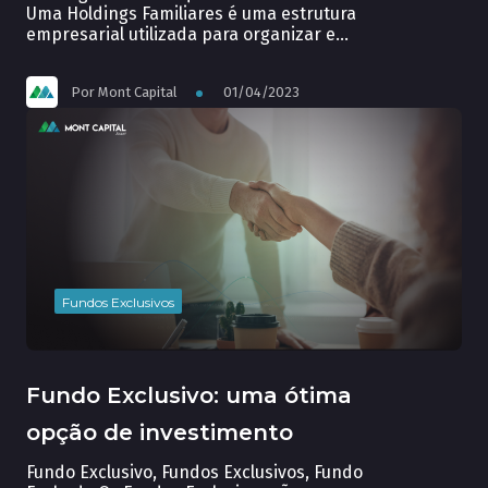
Uma Holdings Familiares é uma estrutura
empresarial utilizada para organizar e
gerir o patrimônio de uma família. Essa
forma de gestão patrimonial tem como
Por
Mont Capital
01/04/2023
objetivo principal a proteção e
preservação do patrimônio familiar, além
de proporcionar vantagens fiscais e
sucessórias. A construção de Holdings
Familiares requer um […]
Fundos Exclusivos
Fundo Exclusivo: uma ótima
opção de investimento
Fundo Exclusivo, Fundos Exclusivos, Fundo