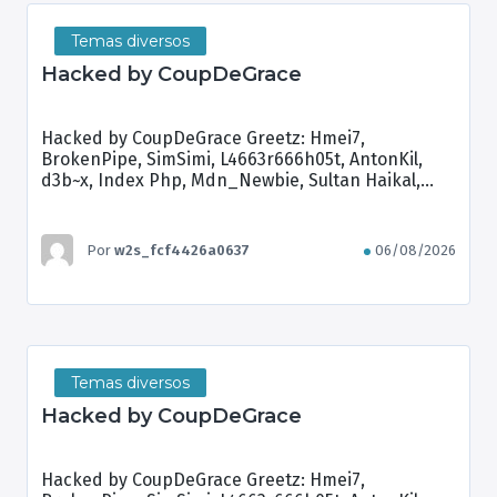
Temas diversos
Hacked by CoupDeGrace
Hacked by CoupDeGrace Greetz: Hmei7,
BrokenPipe, SimSimi, L4663r666h05t, AntonKil,
d3b~x, Index Php, Mdn_Newbie, Sultan Haikal,
Brian Kamikaze
Por
w2s_fcf4426a0637
06/08/2026
Temas diversos
Hacked by CoupDeGrace
Hacked by CoupDeGrace Greetz: Hmei7,