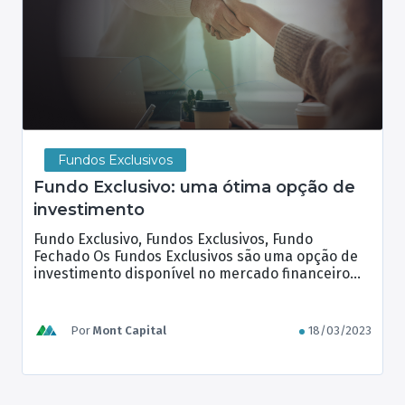
Fundos Exclusivos
Fundo Exclusivo: uma ótima opção de
investimento
Fundo Exclusivo, Fundos Exclusivos, Fundo
Fechado Os Fundos Exclusivos são uma opção de
investimento disponível no mercado financeiro
brasileiro para investidores de alto patrimônio e
que buscam rentabilidades mais expressivas. Por
serem fundos fechados, eles oferecem algumas
Por
Mont Capital
18/03/2023
vantagens em relação aos fundos abertos, como a
possibilidade de escolher a forma de tributação
mais adequada ao […]