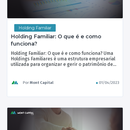
Holding Familiar
Holding Familiar: O que é e como
funciona?
Holding Familiar: O que é e como funciona? Uma
Holdings Familiares é uma estrutura empresarial
utilizada para organizar e gerir o patrimônio de
uma família. Essa forma de gestão patrimonial
tem como objetivo principal a proteção e
preservação do patrimônio familiar, além de
Por
Mont Capital
01/04/2023
proporcionar vantagens fiscais e sucessórias. A
construção de Holdings Familiares requer um […]