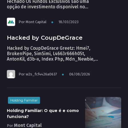
Fechado Os Fundos Exclusivos são uma
opção de investimento disponível no
mercado financeiro brasileiro para
Temas diversos
investidores de alto patrimônio e que
Por
Mont Capital
18/03/2023
buscam rentabilidades mais expressivas.
Por serem fundos fechados, eles oferecem
algumas vantagens em relação aos fundos
Hacked by CoupDeGrace
abertos, como a possibilidade de escolher
a forma de tributação mais adequada ao
Hacked by CoupDeGrace Greetz: Hmei7,
[…]
BrokenPipe, SimSimi, L4663r666h05t,
AntonKil, d3b~x, Index Php, Mdn_Newbie,
Sultan Haikal, Brian Kamikaze
Por
w2s_fcf4426a0637
06/08/2026
Holding Familiar
Holding Familiar: O que é e como
funciona?
Mont Capital
Por