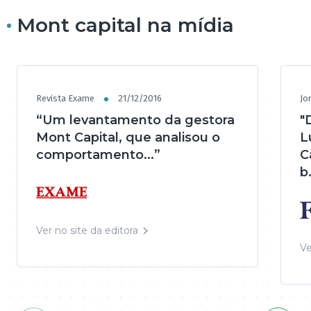
Mont capital na mídia
Revista Exame
21/12/2016
Jo
“Um levantamento da gestora
"
Mont Capital, que analisou o
L
comportamento...”
C
b.
Ver no site da editora
Ve