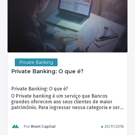
Private Banking
Private Banking: O que é?
Private Banking: O que é?
O Private banking é um serviço que Bancos
grandes oferecem aos seus clientes de maior
patrimônio. Para ingressar nessa categoria e ser
considerado “Private” o cliente deve possuir
aplicações acima de R$ 5 milhões de reais,
podendo haver variações para cada banco ou
Por
Mont Capital
20/11/2018
instituição.