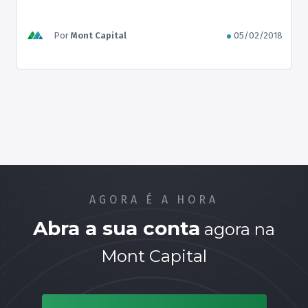
inflação? No entanto, como a maioria das pessoas
não tem uma boa assessoria de investimentos
para dar alguma orientação, essa acaba sendo a
Por
Mont Capital
05/02/2018
principal escolha — ainda que todos queiram
descobrir como […]
AGORA É A HORA
Abra a sua conta
agora na
Mont Capital