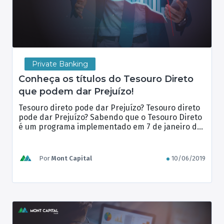
Private Banking
Conheça os títulos do Tesouro Direto
que podem dar Prejuízo!
Tesouro direto pode dar Prejuízo? Tesouro direto
pode dar Prejuízo? Sabendo que o Tesouro Direto
é um programa implementado em 7 de janeiro de
2002 pelo Tesouro Nacional do Brasil, em parceria
com a B3 – Brasil, Bolsa, Balcão. O objetivo na
criação do produto foi popularizar o acesso ao
Por
Mont Capital
10/06/2019
investimento em títulos públicos, possibilitando
[…]