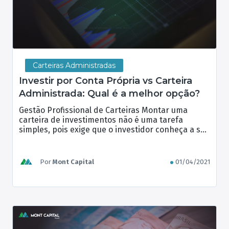
Carteiras Administradas
Investir por Conta Própria vs Carteira
Administrada: Qual é a melhor opção?
Gestão Profissional de Carteiras Montar uma
carteira de investimentos não é uma tarefa
simples, pois exige que o investidor conheça a sua
situação financeira, prioridades, objetivos e
tolerância ao risco, bem como também exige que
ele dedique bastante tempo para estudar o
Por
Mont Capital
01/04/2021
mercado, pesquisar ativos e analisar como eles se
comportam quando combinados dentro da […]