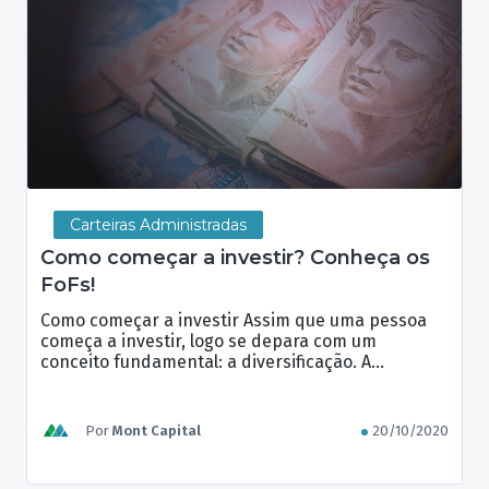
Carteiras Administradas
Como começar a investir? Conheça os
FoFs!
Como começar a investir Assim que uma pessoa
começa a investir, logo se depara com um
conceito fundamental: a diversificação. A
estratégia tem a ver com recorrer a diversos tipos
de investimentos para encontrar um equilíbrio
entre rentabilidade e risco. Nesse sentido, os
Por
Mont Capital
20/10/2020
Fundos de Fundos — ou FoFs — são uma
alternativa para montar […]