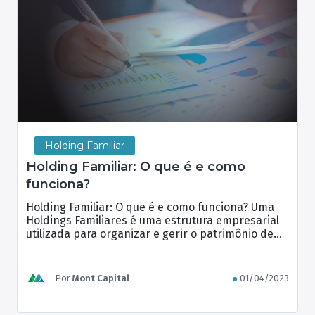
Holding Familiar
Holding Familiar: O que é e como
funciona?
Holding Familiar: O que é e como funciona? Uma
Holdings Familiares é uma estrutura empresarial
utilizada para organizar e gerir o patrimônio de
uma família. Essa forma de gestão patrimonial
tem como objetivo principal a proteção e
preservação do patrimônio familiar, além de
Por
Mont Capital
01/04/2023
proporcionar vantagens fiscais e sucessórias. A
construção de Holdings Familiares requer um […]