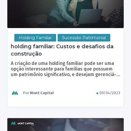
Holding Familiar
Sucessão Patrimonial
holding familiar: Custos e desafios da
construção
A criação de uma holding familiar pode ser uma
opção interessante para famílias que possuem
um patrimônio significativo, e desejam gerenciá-lo
de forma mais eficiente e protegê-lo de eventuais
riscos. No entanto, a construção de uma holding
familiar pode envolver custos significativos e
Por
Mont Capital
09/04/2023
desafios legais e financeiros. Uma holding familiar
é uma empresa criada com […]