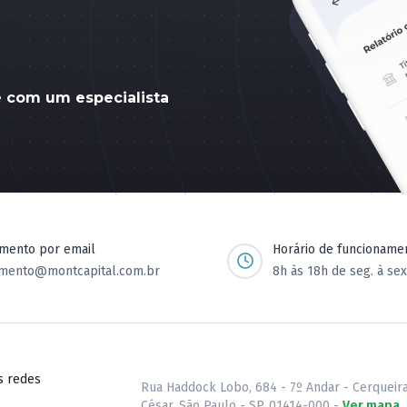
e com um especialista
imento por email
Horário de funcioname
imento@montcapital.com.br
8h às 18h de seg. à sex
s redes
Rua Haddock Lobo, 684 - 7º Andar - Cerqueir
César, São Paulo - SP, 01414-000 -
Ver mapa