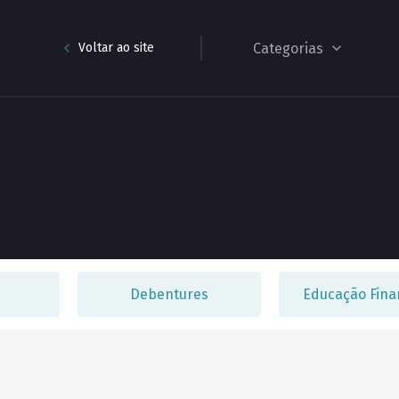
Categorias
Voltar ao site
bentures
Educação Financeira
ETF
Fundo Exclusivo
Debentures
Educação Fina