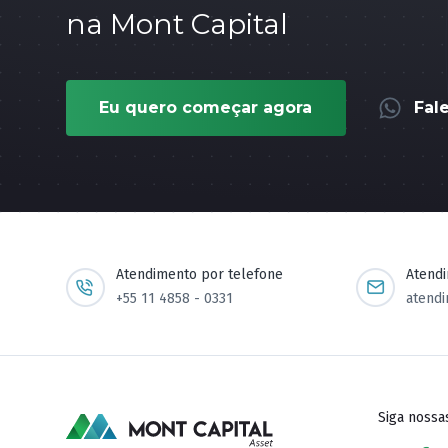
na Mont Capital
Eu quero começar agora
Fal
Atendimento por telefone
Atend
+55 11 4858 - 0331
atend
Siga nossa