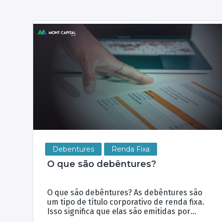
Debentures
Renda Fixa
O que são debêntures?
O que são debêntures? As debêntures são
um tipo de título corporativo de renda fixa.
Isso significa que elas são emitidas por
empresas e têm uma rentabilidade pré-