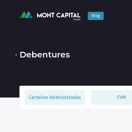
Blog
Todas
Carteiras Administradas
CVM
De
Debentures
Carteiras Administradas
CVM