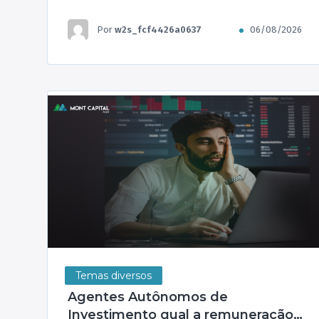
Por
w2s_fcf4426a0637
06/08/2026
Temas diversos
Agentes Autônomos de
Investimento qual a remuneração?