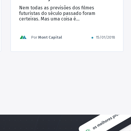
Nem todas as previsões dos filmes
futuristas do século passado foram
certeiras. Mas uma coisa é
inegável: atualmente, o mercado da
tecnologia da informação (TI) é um dos que
mais se movimenta no mundo, tornando
Por
Mont Capital
15/01/2018
acessíveis tecnologias transformadoras,
que vêm alterando completamente a forma
como vivemos e trabalhamos. Isso ocorre
nas mais diversas áreas, e aqueles que não
[…]