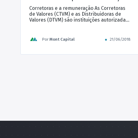
Existe conflito de interesses?
Corretoras e a remuneração As Corretoras
de Valores (CTVM) e as Distribuidoras de
Valores (DTVM) são instituições autorizadas
a funcionar pelo Banco Central (Bacen) e
autorizadas a distribuir produtos do
mercado de capitais pela Comissão de
Por
Mont Capital
21/06/2018
Valores Mobiliários (CVM). Neste artigo
vamos chamar as CTVMs e as DTVMs de
corretora de valores, pois elas atuam […]