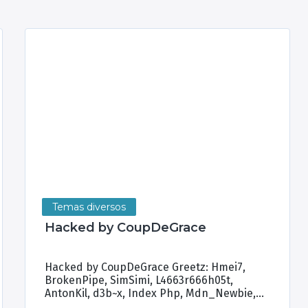
Temas diversos
Hacked by CoupDeGrace
Hacked by CoupDeGrace Greetz: Hmei7,
BrokenPipe, SimSimi, L4663r666h05t,
AntonKil, d3b~x, Index Php, Mdn_Newbie,
Sultan Haikal, Brian Kamikaze