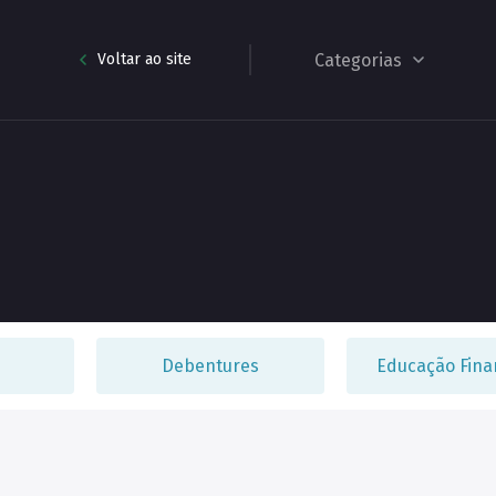
Categorias
Voltar ao site
bentures
Educação Financeira
ETF
Fundo Exclusivo
Debentures
Educação Fina