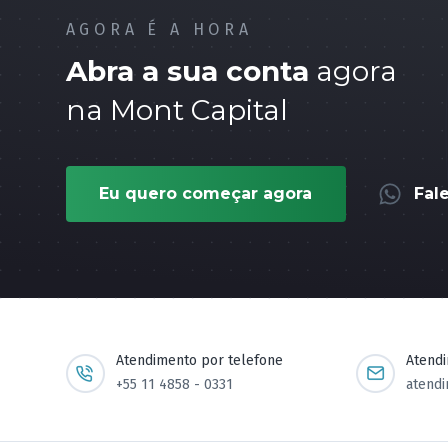
AGORA É A HORA
Abra a sua conta
agora
na Mont Capital
Eu quero começar agora
Fal
Atendimento por telefone
Atend
+55 11 4858 - 0331
atend