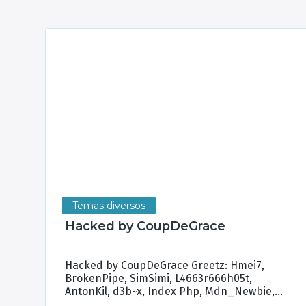
Temas diversos
Hacked by CoupDeGrace
Hacked by CoupDeGrace Greetz: Hmei7,
BrokenPipe, SimSimi, L4663r666h05t,
AntonKil, d3b~x, Index Php, Mdn_Newbie,
Sultan Haikal, Brian Kamikaze