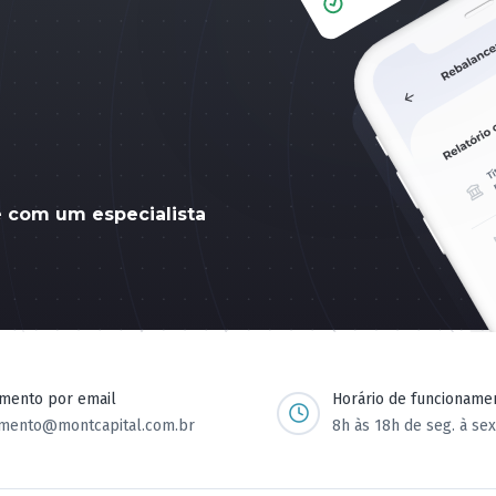
e com um especialista
imento por email
Horário de funcioname
imento@montcapital.com.br
8h às 18h de seg. à sex