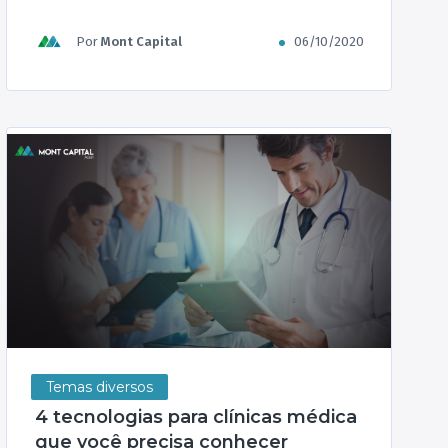
para que se construa um relacionamento
entre o especialista e o cliente -Assim como
Por
Mont Capital
06/10/2020
o médico e o advogado, o gestor de
recursos é um […]
Temas diversos
4 tecnologias para clínicas médica
que você precisa conhecer