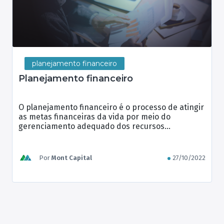
planejamento financeiro
Planejamento financeiro
O planejamento financeiro é o processo de atingir
as metas financeiras da vida por meio do
gerenciamento adequado dos recursos
financeiros. O processo de planejamento
financeiro ajuda as pessoas a ter uma visão
holística e “abrangente” de suas finanças,
Por
Mont Capital
27/10/2022
determinando onde estão agora, onde gostariam
de estar no futuro e o que devem fazer para […]