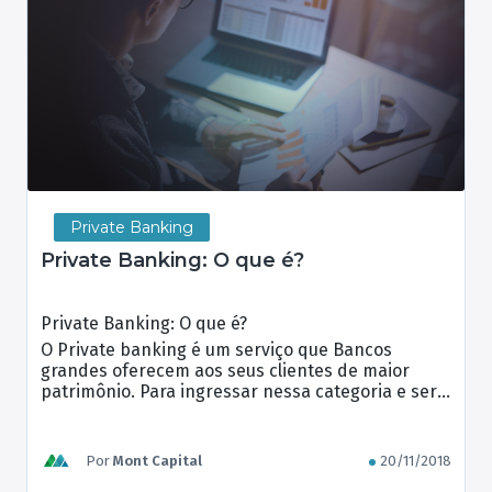
Private Banking
Private Banking: O que é?
Private Banking: O que é?
O Private banking é um serviço que Bancos
grandes oferecem aos seus clientes de maior
patrimônio. Para ingressar nessa categoria e ser
considerado “Private” o cliente deve possuir
aplicações acima de R$ 5 milhões de reais,
podendo haver variações para cada banco ou
Por
Mont Capital
20/11/2018
instituição.