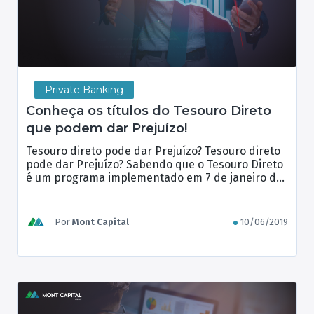
Private Banking
Conheça os títulos do Tesouro Direto
que podem dar Prejuízo!
Tesouro direto pode dar Prejuízo? Tesouro direto
pode dar Prejuízo? Sabendo que o Tesouro Direto
é um programa implementado em 7 de janeiro de
2002 pelo Tesouro Nacional do Brasil, em parceria
com a B3 – Brasil, Bolsa, Balcão. O objetivo na
criação do produto foi popularizar o acesso ao
Por
Mont Capital
10/06/2019
investimento em títulos públicos, possibilitando
[…]