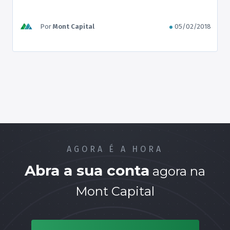
inflação? No entanto, como a maioria das pessoas
não tem uma boa assessoria de investimentos
para dar alguma orientação, essa acaba sendo a
Por
Mont Capital
05/02/2018
principal escolha — ainda que todos queiram
descobrir como […]
AGORA É A HORA
Abra a sua conta
agora na
Mont Capital